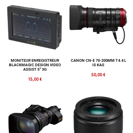
MONITEUR ENREGISTREUR
CANON CN-E 70-200MM T4.4 L
BLACKMAGIC DESIGN VIDEO
IS KAS
ASSIST 5″ 3G
50,00
€
15,00
€