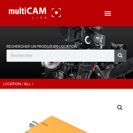
LOCATION
/
ALL
/