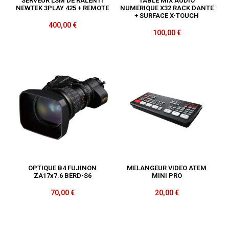
SERVEUR LSM DE RALENTI
TABLE MIX AUDIO
NEWTEK 3PLAY 425 + REMOTE
NUMERIQUE X32 RACK DANTE
+ SURFACE X-TOUCH
400,00
€
100,00
€
OPTIQUE B4 FUJINON
MELANGEUR VIDEO ATEM
ZA17x7.6 BERD-S6
MINI PRO
70,00
€
20,00
€